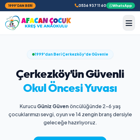
0536 937 11 60
WhatsApp
1999'DAN BERI
1999'dan Beri Çerkezköy'de Güvenle
Çerkezköy’ün Güvenli
Okul Öncesi Yuvası
Kurucu
Güniz Güven
öncülüğünde 2–6 yaş
çocuklarımızı sevgi, oyun ve 14 zengin branş dersiyle
geleceğe hazırlıyoruz.