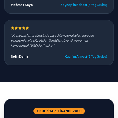
Mehmet Kaya
Zeynep'in Babası (5 Yaş Grubu)
"Kreşe başlama sürecinde yaşadığımız endişeleri sevecen
yaklaşımlarıyla silip attılar. Temizlik, güvenlik ve yemek
konusundaki titizlikleri harika."
Selin Demir
Kaan'ın Annesi (3 Yaş Grubu)
OKUL ZIYARETI RANDEVUSU