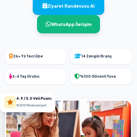
Ziyaret Randevusu Al
WhatsApp İletişim
26+ Yıl Tecrübe
14 Zengin Branş
2-6 Yaş Grubu
%100 Güvenli Yuva
4.9 / 5.0 Veli Puanı
%100 Memnuniyet