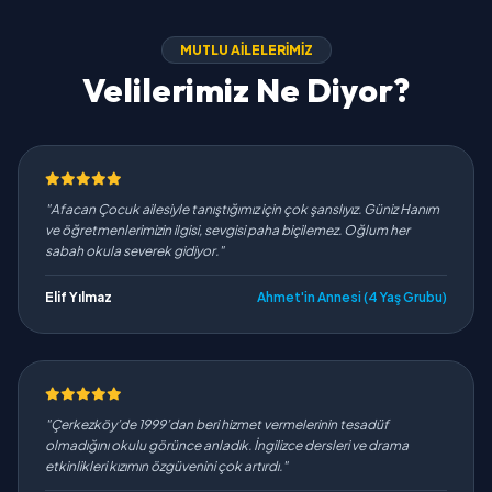
MUTLU AILELERIMIZ
Velilerimiz Ne Diyor?
"Afacan Çocuk ailesiyle tanıştığımız için çok şanslıyız. Güniz Hanım
ve öğretmenlerimizin ilgisi, sevgisi paha biçilemez. Oğlum her
sabah okula severek gidiyor."
Elif Yılmaz
Ahmet'in Annesi (4 Yaş Grubu)
"Çerkezköy’de 1999’dan beri hizmet vermelerinin tesadüf
olmadığını okulu görünce anladık. İngilizce dersleri ve drama
etkinlikleri kızımın özgüvenini çok artırdı."